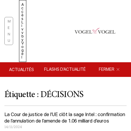
Aller
A
c
au
c
è
contenu
s
M
L
i
E
v
v
N
b
y
U
V
o
g
e
l
FLASHS D’ACTUALITÉ
FERMER
ACTUALITÉS
Étiquette : DÉCISIONS
La Cour de justice de l’UE clôt la sage Intel : confirmation
de l’annulation de l’amende de 1.06 milliard d’euros
14/11/2024