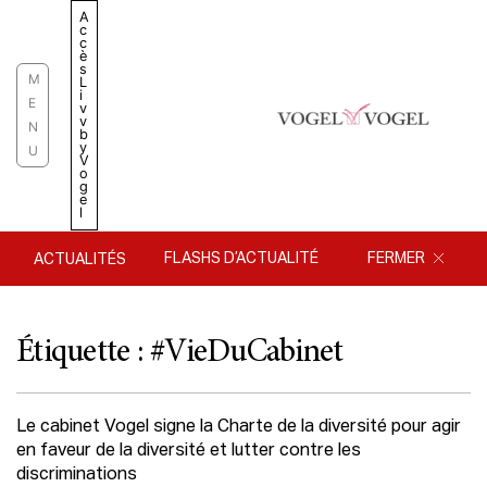
Aller
A
c
au
c
è
contenu
s
M
L
i
E
v
v
N
b
y
U
V
o
g
e
l
FLASHS D’ACTUALITÉ
FERMER
ACTUALITÉS
Étiquette : #VieDuCabinet
Le cabinet Vogel signe la Charte de la diversité pour agir
en faveur de la diversité et lutter contre les
discriminations