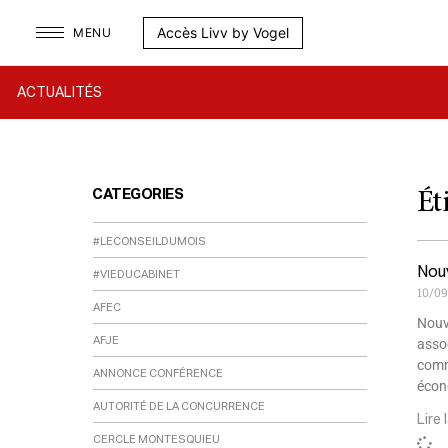
Aller
Accès Livv by Vogel
MENU
au
contenu
ACTUALITÉS
CATEGORIES
Ét
#LECONSEILDUMOIS
Nouv
#VIEDUCABINET
10/0
AFEC
Nouve
AFJE
assoc
comm
ANNONCE CONFÉRENCE
écon
AUTORITÉ DE LA CONCURRENCE
Lire 
CERCLE MONTESQUIEU