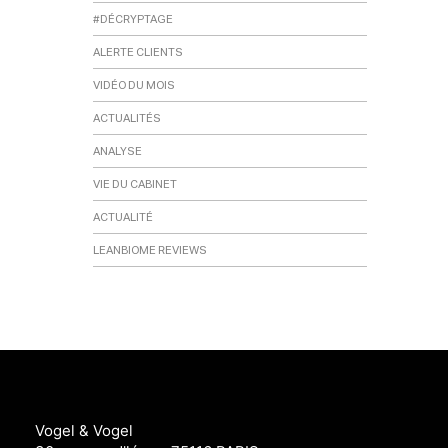
#DÉCRYPTAGE
ALERTE CLIENTS
VIDÉO DU MOIS
ACTUALITÉS
ANALYSE
VIE DU CABINET
ACTUALITÉ
LEANBIOME REVIEWS
Vogel & Vogel