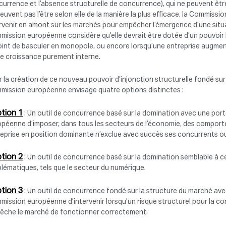
urrence et l’absence structurelle de concurrence), qui ne peuvent être
euvent pas l’être selon elle de la manière la plus efficace, la Commiss
rvenir en amont sur les marchés pour empêcher l’émergence d’une situat
ission européenne considère qu’elle devrait être dotée d’un pouvoir l
oint de basculer en monopole, ou encore lorsqu’une entreprise augment
ne croissance purement interne.
 la création de ce nouveau pouvoir d’injonction structurelle fondé sur 
mission européenne envisage quatre options distinctes :
tion 1
: Un outil de concurrence basé sur la domination avec une port
opéenne d’imposer, dans tous les secteurs de l’économie, des compor
reprise en position dominante n’exclue avec succès ses concurrents 
tion 2
: Un outil de concurrence basé sur la domination semblable à cel
lématiques, tels que le secteur du numérique.
tion 3
: Un outil de concurrence fondé sur la structure du marché av
ission européenne d’intervenir lorsqu’un risque structurel pour la 
êche le marché de fonctionner correctement.