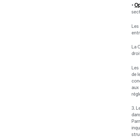
Op
•
sect
Les 
entr
La C
droi
Les 
de l
conc
aux 
rég
3. L
dans
Parm
inqu
stru