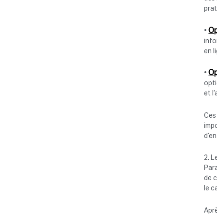
prat
Op
•
info
en l
Op
•
opti
et l
Ces
impo
d’en
2. L
Par
de c
le c
Aprè