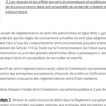
3. Les risques et les effets pervers économiques et juridiques 
de la concurrence dans son ensemble du projet de création d’u
concurrence
e projet de réglementation ex ante des plateformes en ligne dites «
gat
idérant que les règles de concurrence actuelles ne sont plus adaptée
aire face à tous les comportements anticoncurrentiels pouvant existe
ement de l’article 114 du Traité sur le Fonctionnement de l’Union eu
lementation
ex ante
des grandes plateformes dites «
gatekeepers
», au
au importants et susceptibles de verrouiller un marché.
jectif de cette réglementation serait, selon la Commission européenne
ettre aux entreprises européennes d’innover, de croître et d’affronte
gmentation croissante des réglementations entre États membres.
alyse d’impact initiale de la Commission européenne publiée le 2 juin de
tion 1
: Réviser le cadre horizontal défini dans le Règlement europé
règles horizontales nouvelles relatives aux pratiques déjà encadrées 