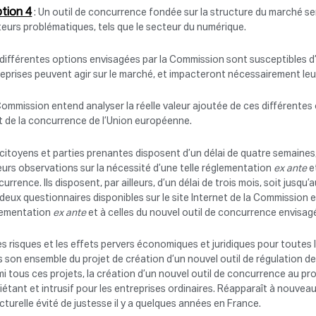
tion 4
: Un outil de concurrence fondée sur la structure du marché semb
eurs problématiques, tels que le secteur du numérique.
différentes options envisagées par la Commission sont susceptibles d’
eprises peuvent agir sur le marché, et impacteront nécessairement leur
ommission entend analyser la réelle valeur ajoutée de ces différentes o
t de la concurrence de l’Union européenne.
citoyens et parties prenantes disposent d’un délai de quatre semaines, 
eurs observations sur la nécessité d’une telle réglementation
ex ante
et
urrence. Ils disposent, par ailleurs, d’un délai de trois mois, soit jus
deux questionnaires disponibles sur le site Internet de la Commission 
lementation
ex ante
et à celles du nouvel outil de concurrence envisa
es risques et les effets pervers économiques et juridiques pour toutes 
 son ensemble du projet de création d’un nouvel outil de régulation 
i tous ces projets, la création d’un nouvel outil de concurrence au pr
iétant et intrusif pour les entreprises ordinaires. Réapparaît à nouvea
cturelle évité de justesse il y a quelques années en France.