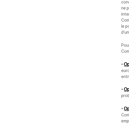
conc
ne p
inte
Comm
le p
d’u
Pour
Com
Op
•
eur
ent
Op
•
prob
Op
•
Comm
emp