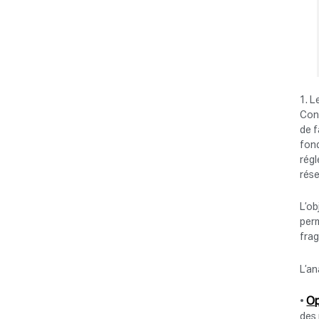
1. L
Cons
de f
fond
rég
rése
L’ob
perm
fra
L’an
Op
•
des 