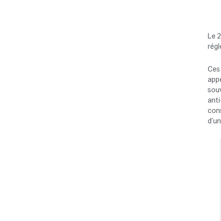
Le 2
régl
Ces 
app
souv
anti
cons
d’un