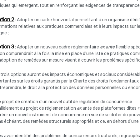
iques qui émergent, tout en renforçant les exigences de transparence 
tion 2
: Adopter un cadre horizontal permettant à un organisme dédié
rmations relatives aux pratiques commerciales et à leurs impacts sur 
igne ;
tion 3
: Adopter un nouveau cadre réglementaire
ex ante
flexible spé
on comprendrait à la fois la mise en place d’une liste de pratiques comme
’adoption de remèdes sur mesure visant à couvrir les problèmes spécif
 trois options auront des impacts économiques et sociaux considérab
rtantes sur les droits garantis par la Charte des droits fondamentaux d
treprendre, le droit à la protection des données personnelles ou encore 
e projet de création d’un nouvel outil de régulation de concurrence
allèlement au projet de réglementation
ex a
nte des plateformes dites 
réer un nouvel instrument de concurrence en vue de se doter du pouv
as échéant, des remèdes structurels appropriés et ce, en dehors d’une
s avoir identifié des problèmes de concurrence structurels, regroupés 