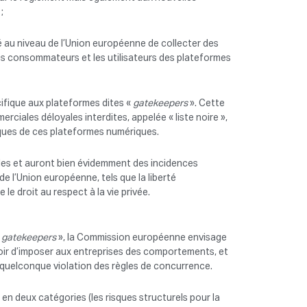
;
 au niveau de l’Union européenne de collecter des
les consommateurs et les utilisateurs des plateformes
cifique aux plateformes dites «
gatekeepers
». Cette
rciales déloyales interdites, appelée « liste noire »,
iques de ces plateformes numériques.
les et auront bien évidemment des incidences
e l’Union européenne, tels que la liberté
le droit au respect à la vie privée.
«
gatekeepers
», la Commission européenne envisage
oir d’imposer aux entreprises des comportements, et
 quelconque violation des règles de concurrence.
en deux catégories (les risques structurels pour la