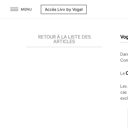
Aller
Accès Livv by Vogel
MENU
au
contenu
RETOUR À LA LISTE DES
Vog
ARTICLES
Dans
Comm
Le
Les
cas 
excl