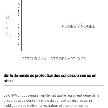
Aller
A
c
au
c
è
contenu
s
M
L
i
E
v
v
N
b
y
U
V
o
g
e
l
RETOUR À LA LISTE DES ARTICLES
Sur la demande de protection des concessionnaires en
place
Le CNPA critique également le fait que le règlement général ne
prévoit pas de durée minimale du contrat ou du préavis, ni
d’obligation de motiver la résiliation et souhaite que les