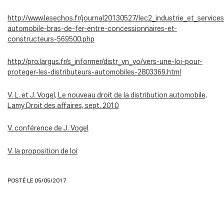
http://www.lesechos.fr/journal20130527/lec2_industrie_et_servic
automobile-bras-de-fer-entre-concessionnaires-et-
constructeurs-569500.php
http://pro.largus.fr/s_informer/distr_vn_vo/vers-une-loi-pour-
proteger-les-distributeurs-automobiles-2803369.html
V. L. et J. Vogel, Le nouveau droit de la distribution automobile,
Lamy Droit des affaires, sept. 2010
V. conférence de J. Vogel
V. la proposition de loi
POSTÉ LE 05/05/2017