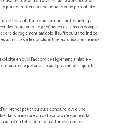
eux avaient obtenu ou étaient sur le point d’obtenir
xigé pour caractériser une concurrence potentielle.
ents attestant d’une concurrence potentielle que
enir des fabricants de génériques est pris en compte,
cord de règlement amiable. Il suffit qu’un tel indice
les ait incités à le conclure. Une autorisation de mise
explicite en quoi l’accord de règlement amiable –
 concurrence potentielle qu’il pouvait être qualifié
r d’un brevet peut toujours conclure, avec une
ble dans la mesure où cet accord n’excède ni la
onclusion d’un tel accord constitue simplement