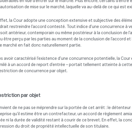
idérables en vue d’entrer sur le marché. Plus encore, certains d’entre 
autorisation de mise sur le marché, laquelle va au-delà de ce qui est e
ffet, la Cour adopte une conception extensive et subjective des élém
drait restreindre l’accord contesté. Tout indice d’une concurrence à v
l soit antérieur, contemporain ou même postérieur à la conclusion de l’ac
pu être perçu par les parties au moment de la conclusion de l’accord et 
le marché en fait donc naturellement partie.
s avoir caractérisé l’existence d’une concurrence potentielle, la Cour 
milé à un accord de report d’entrée – portait tellement atteinte à cette
estriction de concurrence par objet.
Restriction par objet
onvient de ne pas se méprendre sur la portée de cet arrêt : le détenteu
eprise qu’il estime être un contrefacteur, un accord de règlement amia
ée ni la durée de validité restant à courir de ce brevet. En effet, la c
pression du droit de propriété intellectuelle de son titulaire.