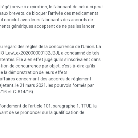
égé) arrive à expiration, le fabricant de celui-ci peut
aux brevets, de bloquer l’arrivée des médicaments
, il conclut avec leurs fabricants des accords de
aments génériques acceptent de ne pas les lancer
au regard des règles de la concurrence de l’Union. La
307/18, LawLex202000000132JBJ), a condamné de tels
ntes. Elle a en effet jugé qu’ils s’inscrivaient dans
tion de concurrence par objet, c’est-à-dire qu’ils
ue la démonstration de leurs effets
d’affaires concernant des accords de règlement
rejetant, le 21 mars 2021, les pourvois formés par
6/16 et C-614/16).
fondement de l’article 101, paragraphe 1, TFUE, la
avant de se prononcer sur la qualification de