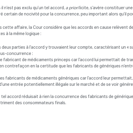
 il n’est pas exclu qu’un tel accord,
a priori
licite, s’avère constituer un
é certain de nocivité pour la concurrence, peu important alors qu’il pou
 cette affaire, la Cour considère que les accords en cause relèvent d
es à la même logique :
s deux parties à l’accord y trouvaient leur compte, caractérisant un « 
us-concurrence :
le fabricant de médicaments princeps car l’accord lui permettait de tra
en contrefaçon en la certitude que les fabricants de génériques n’entre
les fabricants de médicaments génériques car l’accord leur permettait,
d’une entrée potentiellement illégale sur le marché et de se voir géné
 tel accord réduisait à rien la concurrence des fabricants de générique
triment des consommateurs finals.