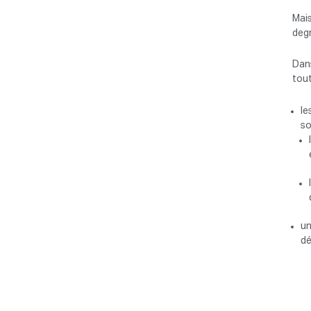
Mais
degr
Dans
tout
le
so
un
dé