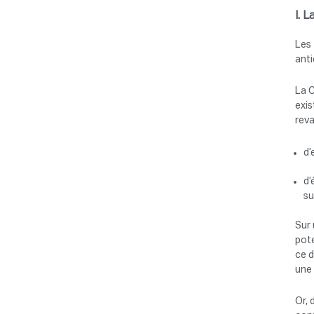
I. 
Les 
anti
La C
exis
reva
d’
d’
su
Sur 
pot
ce d
une 
Or, 