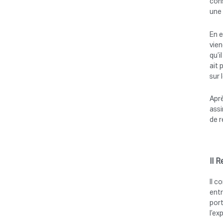
cons
une 
En e
vien
qu’i
ait 
sur 
Aprè
assi
de r
II 
Il c
entr
port
l’ex