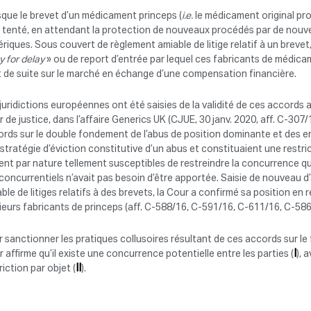
que le brevet d’un médicament princeps (
i.e.
le médicament original prot
 tenté, en attendant la protection de nouveaux procédés par de nouve
riques. Sous couvert de règlement amiable de litige relatif à un brevet
y for delay
» ou de report d’entrée par lequel ces fabricants de médic
 de suite sur le marché en échange d’une compensation financière.
juridictions européennes ont été saisies de la validité de ces accords 
 de justice, dans l’affaire Generics UK (CJUE, 30 janv. 2020, aff. C-
rds sur le double fondement de l’abus de position dominante et des ente
stratégie d’éviction constitutive d’un abus et constituaient une restric
ent par nature tellement susceptibles de restreindre la concurrence q
concurrentiels n’avait pas besoin d’être apportée. Saisie de nouveau 
ble de litiges relatifs à des brevets, la Cour a confirmé sa position en 
ieurs fabricants de princeps (aff. C-588/16, C-591/16, C-611/16, C-58
 sanctionner les pratiques collusoires résultant de ces accords sur le 
I
 affirme qu’il existe une concurrence potentielle entre les parties (
), 
II
riction par objet (
).