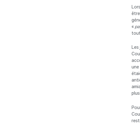
Lors
être
géné
«
pa
tout
Les 
Cour
acco
une 
étai
anti
amia
plus
Pour
Cour
rest