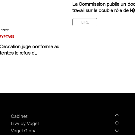
La Commission publie un do
travail sur le double rôle de l�
LIRE
5/2021
RYPTAGE
Cassation juge conforme au
entes le refus d’..
Cabinet
Livv by Vogel
Vogel Global