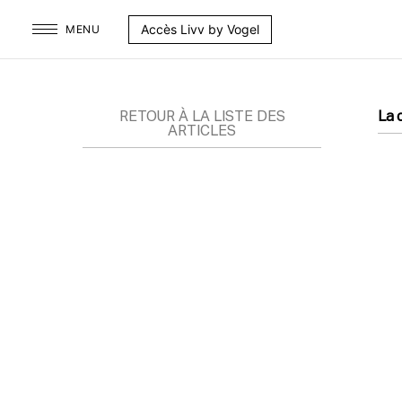
Aller
Accès Livv by Vogel
MENU
au
contenu
RETOUR À LA LISTE DES
La 
ARTICLES