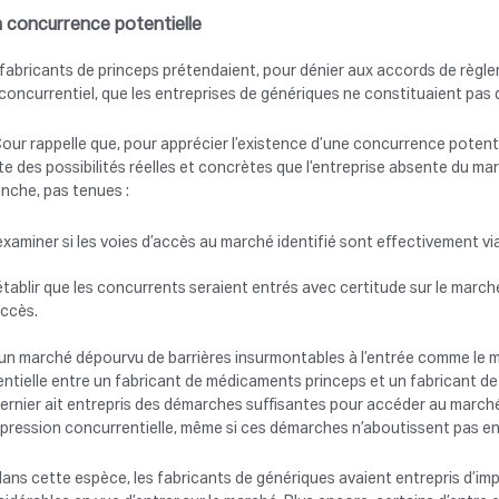
La concurrence potentielle
fabricants de princeps prétendaient, pour dénier aux accords de règle
concurrentiel, que les entreprises de génériques ne constituaient pas
our rappelle que, pour apprécier l’existence d’une concurrence potentie
te des possibilités réelles et concrètes que l’entreprise absente du mar
nche, pas tenues :
examiner si les voies d’accès au marché identifié sont effectivement vi
établir que les concurrents seraient entrés avec certitude sur le marc
ccès.
un marché dépourvu de barrières insurmontables à l’entrée comme le 
entielle entre un fabricant de médicaments princeps et un fabricant
ernier ait entrepris des démarches suffisantes pour accéder au marché e
pression concurrentielle, même si ces démarches n’aboutissent pas en
dans cette espèce, les fabricants de génériques avaient entrepris d’