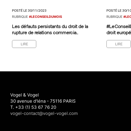
POSTÉ LE 30/11/2023
POSTÉ LE 30/1
RUBRIQUE
#LECONSEILDUMOIS
RUBRIQUE
#LE
Les défauts persistants du droit de la
#LeConseilD
rupture de relations commercia..
droit europé
LIRE
LIRE
Vogel & Vogel
30 avenue d'léna - 75116 PARIS
T. +33 (1) 53 67 76 20
vogel-contact@vogel-vogel.com