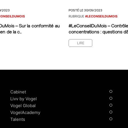
0/2023
POSTÉ LE 30/09/2023
CONSEILDUMOIS
RUBRIQUE
#LECONSEILDUMOIS
uMois – Sur la conformité au
#LeConseilDuMois – Contrôl
en de la c..
concentrations : questions d&
LIRE
Cabinet
Livv by Vogel
Vogel Global
VogelAcademy
Talents