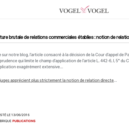
ture brutale de relations commerciales établies : notion de relatio
re sur notre blog, l’article consacré à la décision de la Cour d’appel de
sprudence qui limite le champ d’application de l’article L. 442-6, I, 5°
pplication exagérément extensive…
juges apprécient plus strictement la notion de relation directe
…
STÉ LE 13/06/2016
BRIQUE
PUBLICATIONS