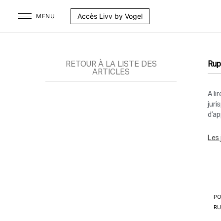
Aller
Accès Livv by Vogel
MENU
au
contenu
RETOUR À LA LISTE DES
Rup
ARTICLES
A li
juri
d’a
Les 
PO
RU