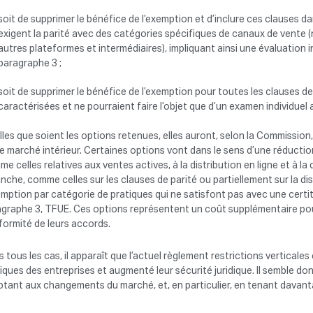
soit de supprimer le bénéfice de l’exemption et d’inclure ces clauses dan
exigent la parité avec des catégories spécifiques de canaux de vente (
autres plateformes et intermédiaires), impliquant ainsi une évaluation in
paragraphe 3 ;
soit de supprimer le bénéfice de l’exemption pour toutes les clauses de p
caractérisées et ne pourraient faire l’objet que d’un examen individuel a
les que soient les options retenues, elles auront, selon la Commissio
le marché intérieur. Certaines options vont dans le sens d’une réductio
e celles relatives aux ventes actives, à la distribution en ligne et à la
nche, comme celles sur les clauses de parité ou partiellement sur la di
emption par catégorie de pratiques qui ne satisfont pas avec une certit
graphe 3, TFUE. Ces options représentent un coût supplémentaire pour
ormité de leurs accords.
 tous les cas, il apparaît que l’actuel règlement restrictions verticales
diques des entreprises et augmenté leur sécurité juridique. Il semble do
ptant aux changements du marché, et, en particulier, en tenant davan