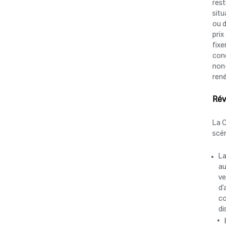
rest
sit
ou d
pri
fixe
cond
non-
rené
Rév
La C
scé
L
au
ve
d’
co
di