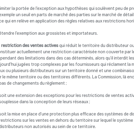
limiter la portée de l’exception aux hypothèses qui soulèvent peu de 
exemple un seuil en parts de marché des parties sur le marché de détail
ce qui en relève en application des règles relatives aux restrictions hor
étendre l’exemption aux grossistes et importateurs.
a
restriction des ventes actives
qui réduit le territoire du distributeur o
nstituer actuellement une restriction caractérisée non couverte par le
pendant des limitations dans des cas déterminés, alors qu’il interdit le
jourd’hui jugées trop complexes par les fournisseurs qui réclament la m
ux ou plusieurs distributeurs sur un territoire donné et une combinaison
r le même territoire ou des territoires différents. La Commission, là enco
pas de changements du règlement ;
soit une extension des exceptions pour les restrictions de ventes act
souplesse dans la conception de leurs réseaux ;
soit la mise en place d’une protection plus efficace des systèmes de d
restrictions sur les ventes en dehors du territoire sur lequel le système
distributeurs non autorisés au sein de ce territoire.