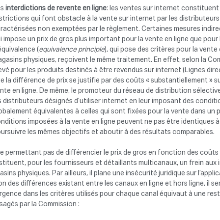
es
interdictions de revente en ligne
: les ventes sur internet constituent
strictions qui font obstacle à la vente sur internet par les distribute
ractérisées non exemptées par le règlement. Certaines mesures indirec
i impose un prix de gros plus important pour la vente en ligne que pour
équivalence (
equivalence principle
), qui pose des critères pour la vent
gasins physiques, reçoivent le même traitement. En effet, selon la Commi
evé pour les produits destinés à être revendus sur internet (Lignes direct
e la différence de prix se justifie par des coûts « substantiellement » 
nte en ligne. De même, le promoteur du réseau de distribution sélective
s distributeurs désignés d’utiliser internet en leur imposant des conditi
obalement équivalentes à celles qui sont fixées pour la vente dans un p
nditions imposées à la vente en ligne peuvent ne pas être identiques à c
ursuivre les mêmes objectifs et aboutir à des résultats comparables.
e permettant pas de différencier le prix de gros en fonction des coûts 
tituent, pour les fournisseurs et détaillants multicanaux, un frein a
sins physiques. Par ailleurs, il plane une insécurité juridique sur l’app
on des différences existant entre les canaux en ligne et hors ligne, il se
rgence dans les critères utilisés pour chaque canal équivaut à une restri
sagés par la Commission :