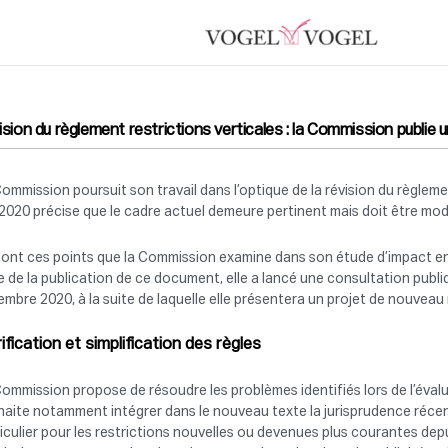
ision du règlement restrictions verticales : la Commission publie u
ommission poursuit son travail dans l’optique de la révision du règlement
2020 précise que le cadre actuel demeure pertinent mais doit être moder
ont ces points que la Commission examine dans son étude d’impact en p
e de la publication de ce document, elle a lancé une consultation publiq
mbre 2020, à la suite de laquelle elle présentera un projet de nouveau
rification et simplification des règles
ommission propose de résoudre les problèmes identifiés lors de l’évalua
aite notamment intégrer dans le nouveau texte la jurisprudence récente
iculier pour les restrictions nouvelles ou devenues plus courantes depui