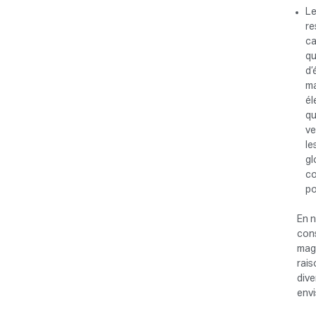
L
re
ca
qu
d’
ma
él
qu
ve
le
gl
co
po
En n
cons
maga
rais
dive
envi