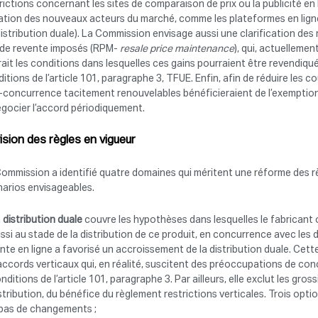
rictions concernant les sites de comparaison de prix ou la publicité en 
uation des nouveaux acteurs du marché, comme les plateformes en lig
istribution duale). La Commission envisage aussi une clarification des 
x de revente imposés (RPM-
resale price maintenance
), qui, actuellemen
rait les conditions dans lesquelles ces gains pourraient être revendiqué
itions de l’article 101, paragraphe 3, TFUE. Enfin, afin de réduire les c
concurrence tacitement renouvelables bénéficieraient de l’exemption 
gocier l’accord périodiquement.
ision des règles en vigueur
ommission a identifié quatre domaines qui méritent une réforme des règ
narios envisageables.
a
distribution duale
couvre les hypothèses dans lesquelles le fabricant ou
ssi au stade de la distribution de ce produit, en concurrence avec les
nte en ligne a favorisé un accroissement de la distribution duale. Cett
accords verticaux qui, en réalité, suscitent des préoccupations de con
nditions de l’article 101, paragraphe 3. Par ailleurs, elle exclut les gr
stribution, du bénéfice du règlement restrictions verticales. Trois opt
pas de changements ;