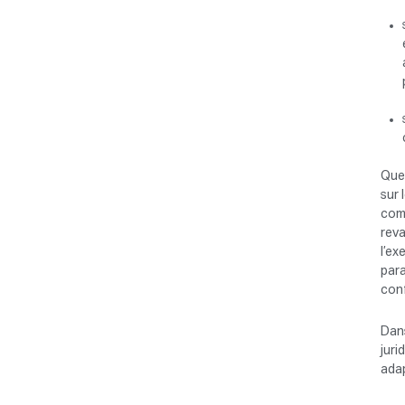
Quel
sur 
comm
reva
l’ex
para
conf
Dans
juri
ada