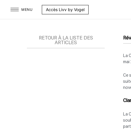
Aller
Accès Livv by Vogel
MENU
au
contenu
RETOUR À LA LISTE DES
Rév
ARTICLES
La C
mai 
Ce s
suit
nove
Cla
La C
souh
part