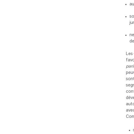
au
so
ju
ne
de
Les
favo
pari
peuv
sont
segm
cont
déve
auto
avec
Com