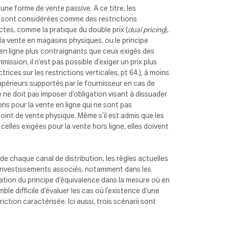
 une forme de vente passive. A ce titre, les
urs sont considérées comme des restrictions
tes, comme la pratique du double prix (
dual pricing
),
 la vente en magasins physiques, ou le principe
e en ligne plus contraignants que ceux exigés des
ssion, il n’est pas possible d’exiger un prix plus
rices sur les restrictions verticales, pt 64.), à moins
supérieurs supportés par le fournisseur en cas de
 ne doit pas imposer d’obligation visant à dissuader
ons pour la vente en ligne qui ne sont pas
oint de vente physique. Même s’il est admis que les
elles exigées pour la vente hors ligne, elles doivent
de chaque canal de distribution, les règles actuelles
ux investissements associés, notamment dans les
lication du principe d’équivalence dans la mesure où en
mble difficile d’évaluer les cas où l’existence d’une
ction caractérisée. Ici aussi, trois scénarii sont