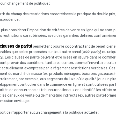
cun changement de politique ;
rtir du champ des restrictions caractérisées la pratique du double pri
risprudence ;
 plus considérer l’imposition de critères de vente en ligne qui ne son
s restrictions caractérisées, avec des garanties définies conformémen
clauses de parité
permettent pour le cocontractant de bénéficier a
rables que celles proposées sur tout autre canal (
wide parity
) ou uniq
ty
). Les clauses de parité peuvent être mises en œuvre dans le commer
ent prévoir des conditions tarifaires ou non, comme l’inventaire ou la d
 actuellement exemptées par le règlement restrictions verticales. Ces
ent du marché de masse (ex. produits ménagers, boissons gazeuses) o
rairement, par exemple, aux segments du luxe où la qualité joue un plus
loppement particulier dans le commerce en ligne et sont utilisées par l
rités de concurrence et tribunaux nationaux ont identifié les effets an
 les canaux de vente ou de marketing indirects (ex. autres plateformes,
mission envisage :
soit de n’apporter aucun changement à la politique actuelle ;