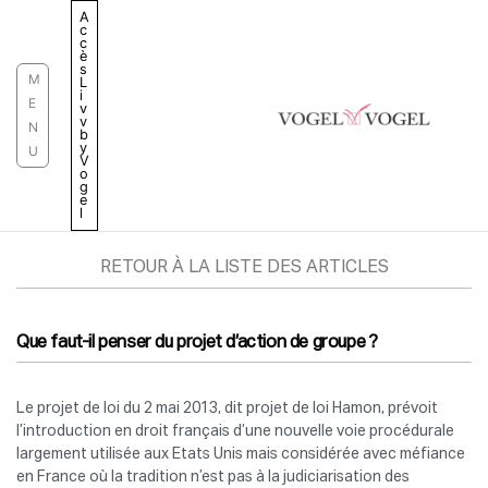
Aller
A
c
au
c
è
contenu
s
M
L
i
E
v
v
N
b
y
U
V
o
g
e
l
RETOUR À LA LISTE DES ARTICLES
Que faut-il penser du projet d’action de groupe ?
Le projet de loi du 2 mai 2013, dit projet de loi Hamon, prévoit
l’introduction en droit français d’une nouvelle voie procédurale
largement utilisée aux Etats Unis mais considérée avec méfiance
en France où la tradition n’est pas à la judiciarisation des