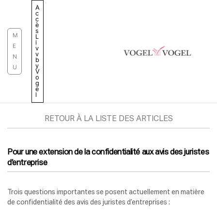
Aller
A
c
au
c
è
contenu
s
M
L
i
E
v
v
N
b
y
U
V
o
g
e
l
RETOUR À LA LISTE DES ARTICLES
Pour une extension de la confidentialité aux avis des juristes
d’entreprise
Trois questions importantes se posent actuellement en matière
de confidentialité des avis des juristes d’entreprises :