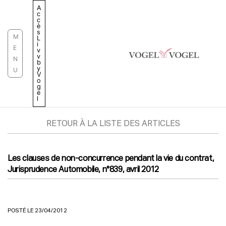
Aller
A
c
au
c
è
contenu
s
M
L
i
E
v
v
N
b
y
U
V
o
g
e
l
RETOUR À LA LISTE DES ARTICLES
Les clauses de non-concurrence pendant la vie du contrat,
Jurisprudence Automobile, n°839, avril 2012
POSTÉ LE 23/04/2012