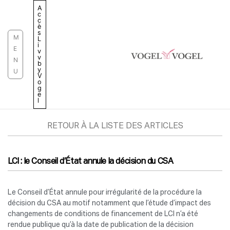
Aller
A
c
au
c
è
contenu
s
M
L
i
E
v
v
N
b
y
U
V
o
g
e
l
RETOUR À LA LISTE DES ARTICLES
LCI : le Conseil d’État annule la décision du CSA
Le Conseil d’État annule pour irrégularité de la procédure la
décision du CSA au motif notamment que l’étude d’impact des
changements de conditions de financement de LCI n’a été
rendue publique qu’à la date de publication de la décision