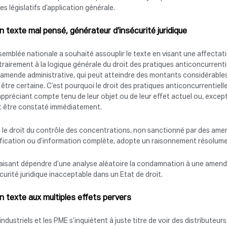
es législatifs d’application générale.
Un texte mal pensé, générateur d’insécurité juridique
semblée nationale a souhaité assouplir le texte en visant une affecta
rairement à la logique générale du droit des pratiques anticoncurrent
amende administrative, qui peut atteindre des montants considérables, 
 être certaine. C’est pourquoi le droit des pratiques anticoncurrenti
appréciant compte tenu de leur objet ou de leur effet actuel ou, excepti
t être constaté immédiatement.
 le droit du contrôle des concentrations, non sanctionné par des amen
ification ou d’information complète, adopte un raisonnement résolum
aisant dépendre d’une analyse aléatoire la condamnation à une amende t
curité juridique inacceptable dans un Etat de droit.
Un texte aux multiples effets pervers
industriels et les PME s’inquiètent à juste titre de voir des distributeur