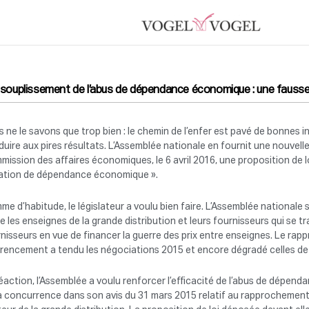
ssouplissement de l’abus de dépendance économique : une fausse
 ne le savons que trop bien : le chemin de l’enfer est pavé de bonnes i
uire aux pires résultats. L’Assemblée nationale en fournit une nouvelle 
ission des affaires économiques, le 6 avril 2016, une proposition de loi 
uation de dépendance économique ».
e d’habitude, le législateur a voulu bien faire. L’Assemblée national
e les enseignes de la grande distribution et leurs fournisseurs qui se
nisseurs en vue de financer la guerre des prix entre enseignes. Le ra
érencement a tendu les négociations 2015 et encore dégradé celles de
éaction, l’Assemblée a voulu renforcer l’efficacité de l’abus de dépe
a concurrence dans son avis du 31 mars 2015 relatif au rapprochement