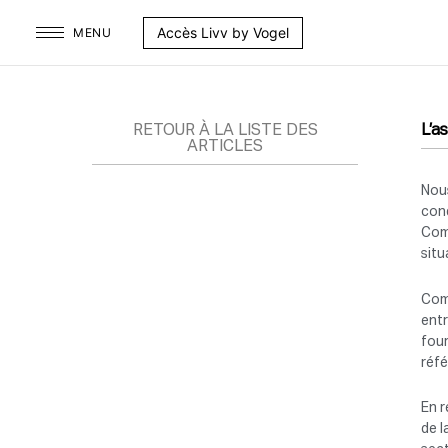
Aller
Accès Livv by Vogel
MENU
au
contenu
RETOUR À LA LISTE DES
L’a
ARTICLES
Nous
cond
Comm
sit
Comm
entr
four
réf
En r
de l