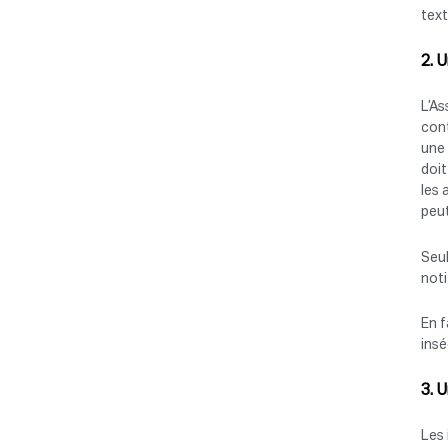
text
2. 
L’As
cont
une 
doit
les 
peu
Seul
not
En f
insé
3. 
Les 