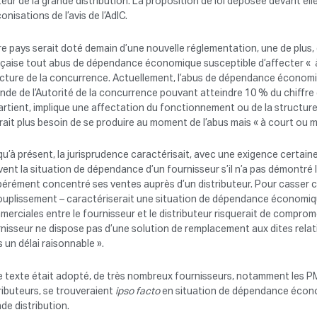
eur de la grande distribution. La proposition de loi déposée devant elle
onisations de l’avis de l’AdlC.
e pays serait doté demain d’une nouvelle réglementation, une de plus, 
nçaise tout abus de dépendance économique susceptible d’affecter « 
ucture de la concurrence. Actuellement, l’abus de dépendance économ
de de l’Autorité de la concurrence pouvant atteindre 10 % du chiffre d
rtient, implique une affectation du fonctionnement ou de la structure 
rait plus besoin de se produire au moment de l’abus mais « à court ou 
u’à présent, la jurisprudence caractérisait, avec une exigence certai
ent la situation de dépendance d’un fournisseur s’il n’a pas démontré l
bérément concentré ses ventes auprès d’un distributeur. Pour casser ce
uplissement – caractériserait une situation de dépendance économique 
erciales entre le fournisseur et le distributeur risquerait de compromet
nisseur ne dispose pas d’une solution de remplacement aux dites rela
 un délai raisonnable ».
e texte était adopté, de très nombreux fournisseurs, notamment les P
ributeurs, se trouveraient
ipso facto
en situation de dépendance économi
de distribution.