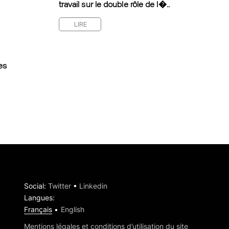
travail sur le double rôle de l�..
LIRE
es
Social
:
Twitter
•
Linkedin
Langues
:
Français
English
Mentions légales et conditions d’utilisation du site