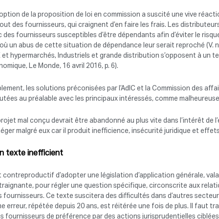
option de la proposition de loi en commission a suscité une vive réacti
out des fournisseurs, qui craignent d’en faire les frais. Les distributeur
 des fournisseurs susceptibles d’être dépendants afin d’éviter le ris
où un abus de cette situation de dépendance leur serait reproché (V. 
et hypermarchés, Industriels et grande distribution s’opposent à un te
omique, Le Monde, 16 avril 2016, p. 6).
blement, les solutions préconisées par l’AdlC et la Commission des af
cutées au préalable avec les principaux intéressés, comme malheureus
rojet mal conçu devrait être abandonné au plus vite dans l’intérêt de 
éger malgré eux car il produit inefficience, insécurité juridique et effet
Un texte inefficient
st contreproductif d’adopter une législation d’application générale, val
raignante, pour régler une question spécifique, circonscrite aux relati
s fournisseurs. Ce texte suscitera des difficultés dans d’autres secteur
 erreur, répétée depuis 20 ans, est réitérée une fois de plus. Il faut trai
es fournisseurs de préférence par des actions jurisprudentielles ciblées