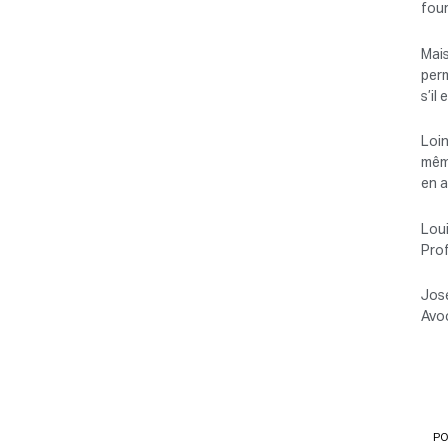
four
Mais
perm
s’il
Loin
même
en a
Loui
Prof
Jos
Avoc
PO