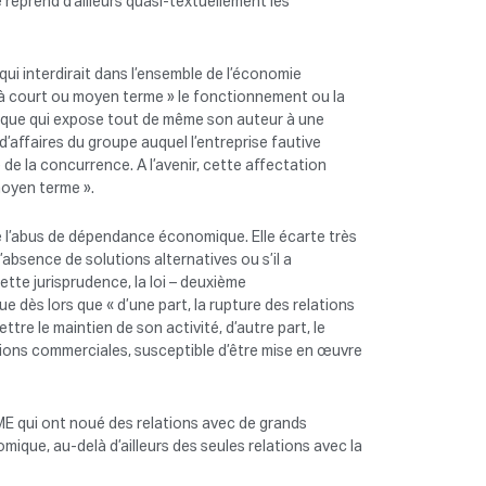
 reprend d’ailleurs quasi-textuellement les
qui interdirait dans l’ensemble de l’économie
à court ou moyen terme » le fonctionnement ou la
ique qui expose tout de même son auteur à une
’affaires du groupe auquel l’entreprise fautive
de la concurrence. A l’avenir, cette affectation
moyen terme ».
ne l’abus de dépendance économique. Elle écarte très
’absence de solutions alternatives ou s’il a
tte jurisprudence, la loi – deuxième
dès lors que « d’une part, la rupture des relations
tre le maintien de son activité, d’autre part, le
tions commerciales, susceptible d’être mise en œuvre
ME qui ont noué des relations avec de grands
que, au-delà d’ailleurs des seules relations avec la