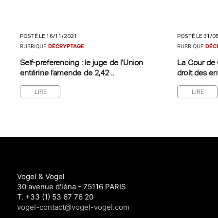
POSTÉ LE 16/11/2021
POSTÉ LE 31/0
RUBRIQUE
DÉCRYPTAGE
RUBRIQUE
DÉC
Self-preferencing : le juge de l’Union
La Cour de 
entérine l’amende de 2,42 ..
droit des ent
LIRE
LIRE
Vogel & Vogel
30 avenue d'léna - 75116 PARIS
T. +33 (1) 53 67 76 20
vogel-contact@vogel-vogel.com