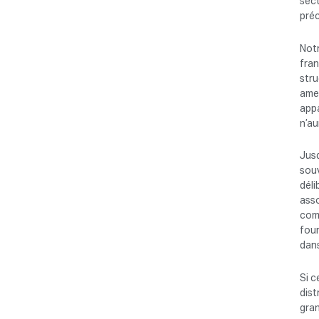
sect
préc
Notr
fra
str
amen
appa
n’au
Jusq
souv
déli
asso
comm
four
dans
Si c
dist
gran