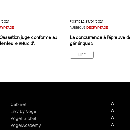
5/2021
POSTÉ LE 27/04/2021
RYPTAGE
RUBRIQUE
DÉCRYPTAGE
Cassation juge conforme au
La concurrence à l’épreuve d
entes le refus d’..
génériques
LIRE
Cabinet
Livv by Vogel
Vogel Global
VogelAcademy