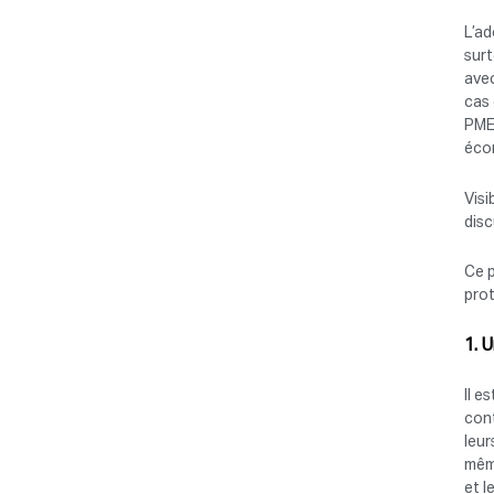
L’ad
surt
avec
cas 
PME 
écon
Visi
dis
Ce p
prot
1. 
Il e
cont
leur
même
et l