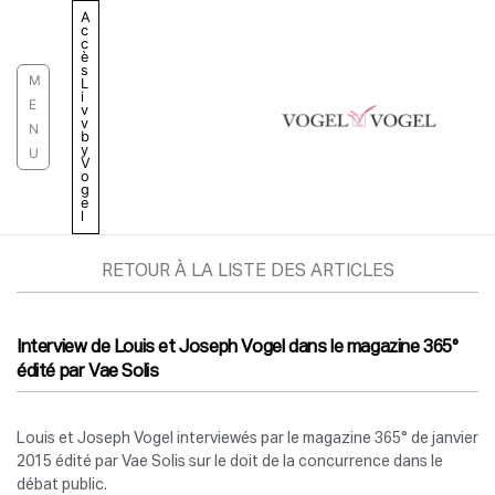
Aller
A
c
au
c
è
contenu
s
M
L
i
E
v
v
N
b
y
U
V
o
g
e
l
RETOUR À LA LISTE DES ARTICLES
Interview de Louis et Joseph Vogel dans le magazine 365°
édité par Vae Solis
Louis et Joseph Vogel interviewés par le magazine 365° de janvier
2015 édité par Vae Solis sur le doit de la concurrence dans le
débat public.