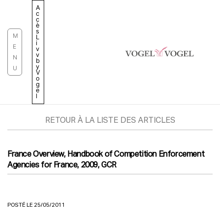
Aller
A
c
au
c
è
contenu
s
M
L
i
E
v
v
N
b
y
U
V
o
g
e
l
RETOUR À LA LISTE DES ARTICLES
France Overview, Handbook of Competition Enforcement
Agencies for France, 2009, GCR
POSTÉ LE 25/05/2011