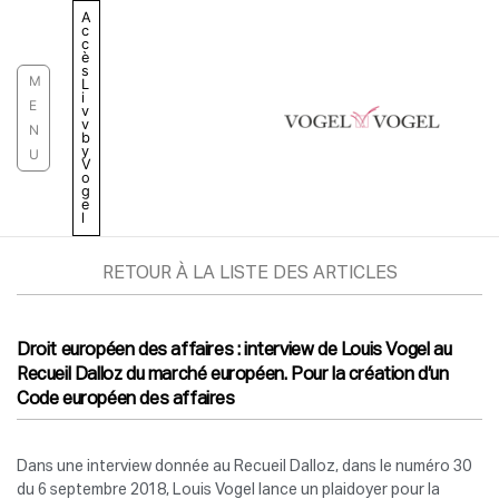
Aller
A
c
au
c
è
contenu
s
M
L
i
E
v
v
N
b
y
U
V
o
g
e
l
RETOUR À LA LISTE DES ARTICLES
Droit européen des affaires : interview de Louis Vogel au
Recueil Dalloz du marché européen. Pour la création d’un
Code européen des affaires
Dans une interview donnée au Recueil Dalloz, dans le numéro 30
du 6 septembre 2018, Louis Vogel lance un plaidoyer pour la