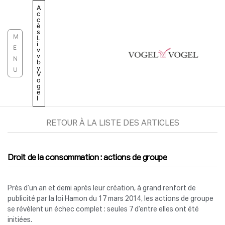
Aller
A
c
au
c
è
contenu
s
M
L
i
E
v
v
N
b
y
U
V
o
g
e
l
RETOUR À LA LISTE DES ARTICLES
Droit de la consommation : actions de groupe
Près d’un an et demi après leur création, à grand renfort de
publicité par la loi Hamon du 17 mars 2014, les actions de groupe
se révèlent un échec complet : seules 7 d’entre elles ont été
initiées.