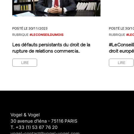
POSTÉ LE 30/11/2023
POSTÉ LE 30/1
RUBRIQUE
#LECONSEILDUMOIS
RUBRIQUE
#LE
Les défauts persistants du droit de la
#LeConseilD
rupture de relations commercia..
droit europé
LIRE
LIRE
Vogel & Vogel
30 avenue d'léna - 75116 PARIS
T. +33 (1) 53 67 76 20
vogel-contact@vogel-vogel.com