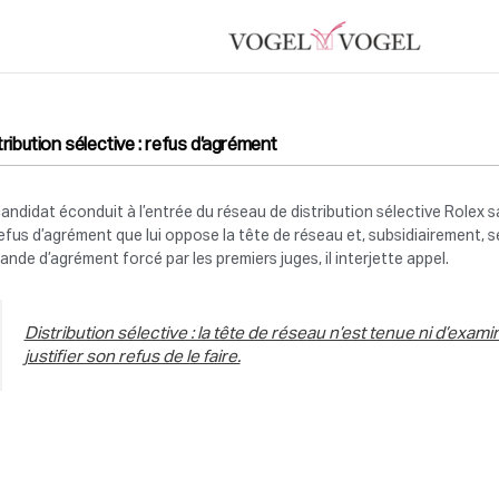
tribution sélective : refus d’agrément
andidat éconduit à l’entrée du réseau de distribution sélective Rolex sa
efus d’agrément que lui oppose la tête de réseau et, subsidiairement, 
nde d’agrément forcé par les premiers juges, il interjette appel.
Distribution sélective : la tête de réseau n’est tenue ni d’exam
justifier son refus de le faire.