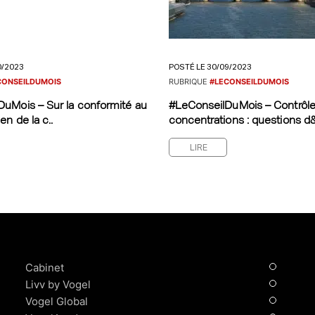
0/2023
POSTÉ LE 30/09/2023
CONSEILDUMOIS
RUBRIQUE
#LECONSEILDUMOIS
uMois – Sur la conformité au
#LeConseilDuMois – Contrôl
en de la c..
concentrations : questions d&
LIRE
Cabinet
Livv by Vogel
Vogel Global