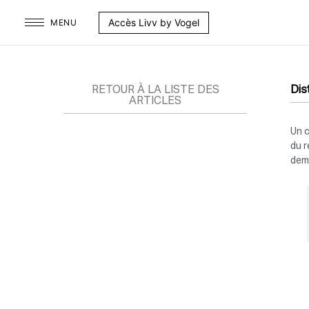
Aller
Accès Livv by Vogel
MENU
au
contenu
RETOUR À LA LISTE DES
Dis
ARTICLES
Un c
du r
dema