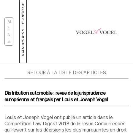
Aller
A
c
au
c
è
contenu
s
M
L
i
E
v
v
N
b
y
U
V
o
g
e
l
RETOUR À LA LISTE DES ARTICLES
Distribution automobile : revue de la jurisprudence
européenne et français par Louis et Joseph Vogel
Louis et Joseph Vogel ont publié un article dans le
Competition Law Digest 2018 de la revue Concurrences
qui revient sur les décisions les plus marquantes en droit