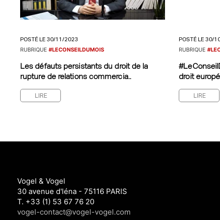
POSTÉ LE 30/11/2023
POSTÉ LE 30/1
RUBRIQUE
#LECONSEILDUMOIS
RUBRIQUE
#LE
Les défauts persistants du droit de la
#LeConseilD
rupture de relations commercia..
droit europé
LIRE
LIRE
Vogel & Vogel
30 avenue d'léna - 75116 PARIS
T. +33 (1) 53 67 76 20
vogel-contact@vogel-vogel.com