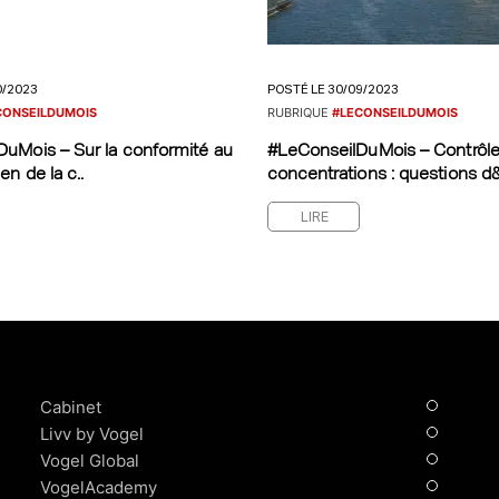
0/2023
POSTÉ LE 30/09/2023
CONSEILDUMOIS
RUBRIQUE
#LECONSEILDUMOIS
uMois – Sur la conformité au
#LeConseilDuMois – Contrôl
en de la c..
concentrations : questions d&
LIRE
Cabinet
Livv by Vogel
Vogel Global
VogelAcademy