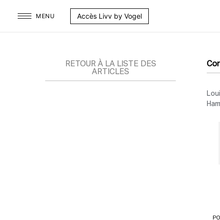
Aller
Accès Livv by Vogel
MENU
au
contenu
RETOUR À LA LISTE DES
Con
ARTICLES
Loui
Ham
PO