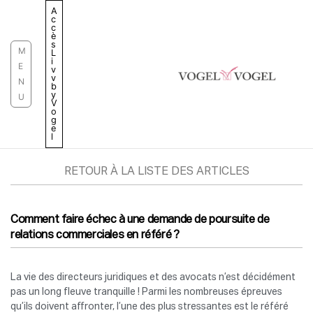
Aller
A
c
au
c
è
contenu
s
M
L
i
E
v
v
N
b
y
U
V
o
g
e
l
RETOUR À LA LISTE DES ARTICLES
Comment faire échec à une demande de poursuite de
relations commerciales en référé ?
La vie des directeurs juridiques et des avocats n’est décidément
pas un long fleuve tranquille ! Parmi les nombreuses épreuves
qu’ils doivent affronter, l’une des plus stressantes est le référé