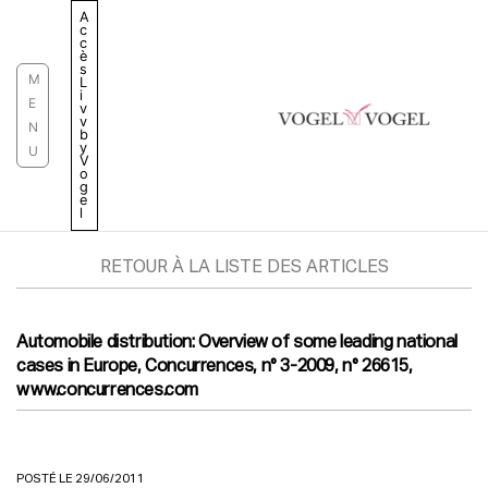
Aller
A
c
au
c
è
contenu
s
M
L
i
E
v
v
N
b
y
U
V
o
g
e
l
RETOUR À LA LISTE DES ARTICLES
Automobile distribution: Overview of some leading national
cases in Europe, Concurrences, n° 3-2009, n° 26615,
www.concurrences.com
POSTÉ LE 29/06/2011