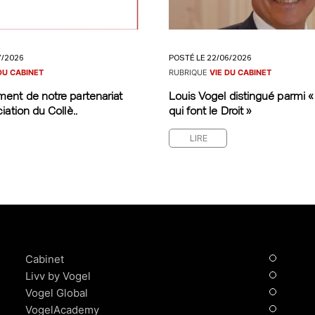
7/2026
POSTÉ LE 22/06/2026
DU CABINET
RUBRIQUE
VIE DU CABINET
ent de notre partenariat
Louis Vogel distingué parmi 
iation du Collè..
qui font le Droit »
LIRE
Cabinet
Livv by Vogel
Vogel Global
VogelAcademy