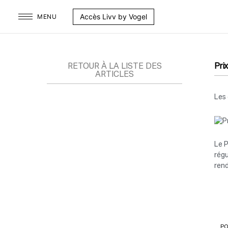
Aller
Accès Livv by Vogel
MENU
au
contenu
RETOUR À LA LISTE DES
Pri
ARTICLES
Les 
Le P
régu
rend
PO