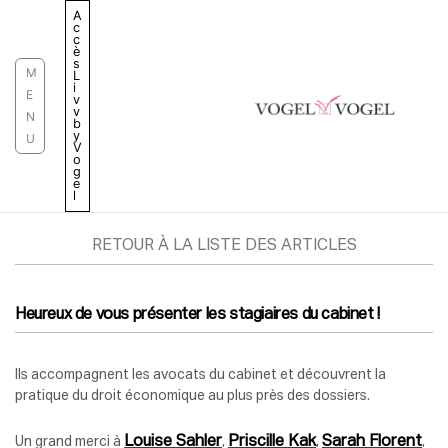
Aller
A
c
au
c
è
contenu
s
M
L
i
E
v
v
N
b
y
U
V
o
g
e
l
RETOUR À LA LISTE DES ARTICLES
Heureux de vous présenter les stagiaires du cabinet !
Ils accompagnent les avocats du cabinet et découvrent la
pratique du droit économique au plus près des dossiers.
Louise Sahler
Priscille Kak
Sarah Florent
Un grand merci à
,
,
,