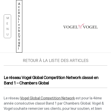
Aller
A
c
au
c
è
contenu
s
M
L
i
E
v
v
N
b
y
U
V
o
g
e
l
RETOUR À LA LISTE DES ARTICLES
Le réseau Vogel Global Competition Network classé en
Band 1 – Chambers Global
Le réseau
Vogel Global Competition Network
est pour la 4ème
année consécutive classé Band 1 par Chambers Global. Vogel &
Vogel souhaite remercier ses clients, pour leur soutien, et bien