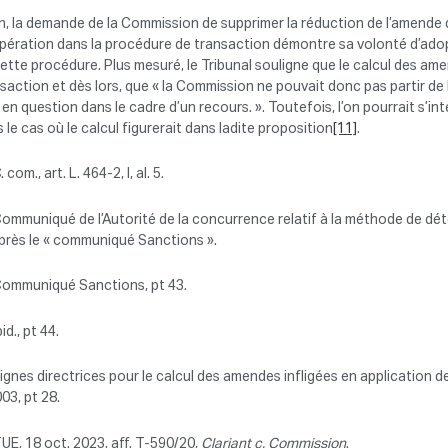
n, la demande de la Commission de supprimer la réduction de l’amende 
ération dans la procédure de transaction démontre sa volonté d’adop
ette procédure. Plus mesuré, le Tribunal souligne que le calcul des ame
saction et dès lors, que « la Commission ne pouvait donc pas partir de l
 en question dans le cadre d’un recours. ». Toutefois, l’on pourrait s’
 le cas où le calcul figurerait dans ladite proposition
[11]
.
. com., art. L. 464-2, I, al. 5.
ommuniqué de l’Autorité de la concurrence relatif à la méthode de déte
près le « communiqué Sanctions ».
ommuniqué Sanctions, pt 43.
bid., pt 44.
ignes directrices pour le calcul des amendes infligées en application de 
03, pt 28.
UE, 18 oct. 2023, aff. T-590/20,
Clariant c. Commission
.