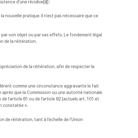
istence d’une récidive
[4]
:
la nouvelle pratique. Il n’est pas nécessaire que ce
e, par son objet ou par ses effets. Le fondement légal
on de la réitération.
préciation de la réitération, afin de respecter le
èrent comme une circonstance aggravante le fait
ire après que la Commission ou une autorité nationale
 l’article 81 ou de l’article 82 [actuels art. 101 et
n constatée ».
 de réitération, tant à l’échelle de l’Union