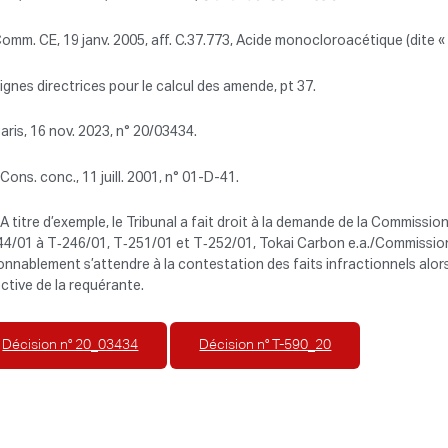
omm. CE, 19 janv. 2005, aff. C.37.773, Acide monocloroacétique (dite «
ignes directrices pour le calcul des amende, pt 37.
aris, 16 nov. 2023, n° 20/03434.
Cons. conc., 11 juill. 2001, n° 01-D-41.
A titre d’exemple, le Tribunal a fait droit à la demande de la Commissi
4/01 à T‑246/01, T‑251/01 et T‑252/01, Tokai Carbon e.a./Commission 
onnablement s’attendre à la contestation des faits infractionnels alo
ctive de la requérante.
Décision n° 20_03434
Décision n° T-590_20