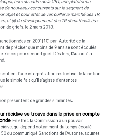
elopper, hors du cadre de la CRT, une plateforme
entrée de nouveaux concurrents sur le segment de
ur objet et pour effet de verrouiller le marché des TR,
iers, et (ii) du développement des TR dématérialisés
».
ion de griefs, le 2 mars 2018.
 sanctionnées en 2001
[10]
par l’Autorité de la
nt de préciser que moins de 9 ans se sont écoulés
e 7 mois pour second grief. Dès lors, l’Autorité a
nd.
 soutien d’une interprétation restrictive de la notion
e le simple fait qu’il s’agisse d’ententes
es.
Union présentent de grandes similarités.
ur récidive se trouve dans la prise en compte
conde
. En effet, la Commission a un pouvoir
a récidive, qui dépend notamment du temps écoulé
int 50 du communiqué Sanctions de l’Autorité, soumet