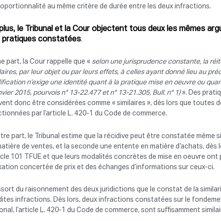
roportionnalité au même critère de durée entre les deux infractions.
plus, le Tribunal et la Cour objectent tous deux les mêmes argu
 pratiques constatées
.
e part, la Cour rappelle que «
selon une jurisprudence constante, la réi
laires, par leur objet ou par leurs effets, à celles ayant donné lieu au p
ification n’exige une identité quant à la pratique mise en oeuvre ou q
nvier 2015, pourvois n° 13-22.477 et n° 13-21.305, Bull. n° 1)
». Des pratiq
ent donc être considérées comme « similaires », dès lors que toutes 
tionnées par l’article L. 420-1 du Code de commerce.
tre part, le Tribunal estime que la récidive peut être constatée même 
atière de ventes, et la seconde une entente en matière d’achats, dès 
ticle 101 TFUE et que leurs modalités concrètes de mise en oeuvre ont
ixation concertée de prix et des échanges d’informations sur ceux-ci.
essort du raisonnement des deux juridictions que le constat de la simila
ites infractions. Dès lors, deux infractions constatées sur le fondemen
onal, l’article L. 420-1 du Code de commerce, sont suffisamment similai