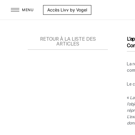
Aller
Accès Livv by Vogel
MENU
au
contenu
RETOUR À LA LISTE DES
L’a
ARTICLES
Com
La r
com
Le c
«
La
l’ob
répr
L’ex
dont