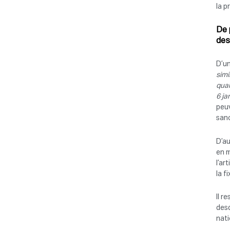
la p
De 
des
D’un
simi
qual
6 ja
peuv
sanc
D’au
en m
l’ar
la f
Il r
desd
nati