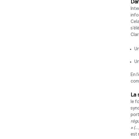
Dan
Inte
info
Cela
s’él
Clar
Un
Un
En l
con
La 
le f
synd
port
régu
» (
est