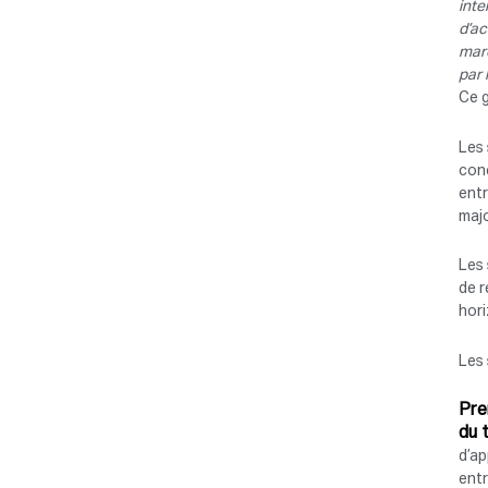
inte
d’ac
marc
par 
Ce g
Les
conc
entr
majo
Les 
de r
hori
Les 
Pre
du 
d’ap
entr