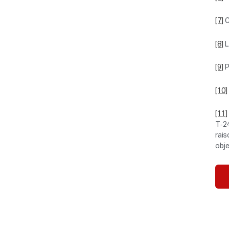
[7]
C
[8]
L
[9]
P
[10]
[11]
T‑24
rais
obje