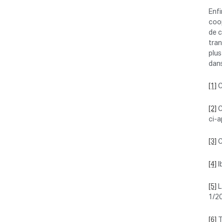
Enfi
coop
de c
tran
plus
dans
[1]
C
[2]
C
ci-a
[3]
C
[4]
I
[5]
L
1/20
[6]
T