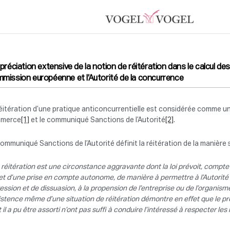
ppréciation extensive de la notion de réitération dans le calcul d
mission européenne et l’Autorité de la concurrence
éitération d’une pratique anticoncurrentielle est considérée comme 
merce
[1]
et le communiqué Sanctions de l’Autorité
[2]
.
ommuniqué Sanctions de l’Autorité définit la réitération de la manière 
 réitération est une circonstance aggravante dont la loi prévoit, compte 
jet d’une prise en compte autonome, de manière à permettre à l’Autorit
ession et de dissuasion, à la propension de l’entreprise ou de l’organis
istence même d’une situation de réitération démontre en effet que le pr
 il a pu être assorti n’ont pas suffi à conduire l’intéressé à respecter l