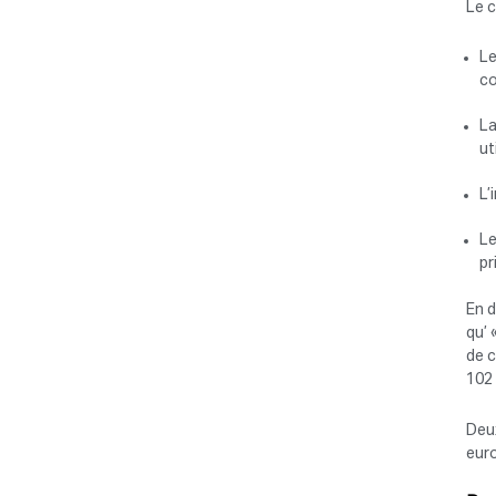
Le c
Le
co
La
ut
L’
Le
pr
En d
qu’ 
de c
102
Deux
euro