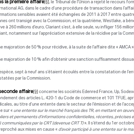
s la première affaire
[6]
, le Tribunal de l’Union a rejeté le recours for
rnational AG, dans le cadre d’une procédure de transaction dans l’affai
rmations sensibles avaient été échangées de 2011 à 2017 entre quatre e
nes ont transigé avec la Commission, et la quatrième, Westlake, a bé
ève à 260 millions d’euro, Clariant s’est, à elle seule, vu infliger 156 mill
iant, notamment sur l’appréciation extensive de la récidive par la Commis
e majoration de 50 % pour récidive, à la suite de l’affaire dite « AMCA »
e majoration de 10 % afin d’obtenir une sanction suffisamment dissua
’espèce, sept à neuf ans s’étaient écoulés entre la constatation de l’e
statées par la Commission.
seconde affaire
[9]
concerne les sociétés Edenred France, Up, Sodexo
ondement des articles L. 420-1 du Code de commerce et 101 TFUE, après 
icales, au titre d’une entente dans le secteur de l’émission et de l’ac
e sur «
une entente sur le marché français des TR, en mettant en œuvr
liers et permanents d’informations confidentielles, récentes, précises et
…) communiquées par la CRT (devenue CRT T)
». Il s’étend du 1er octobr
 reproché aux mises en cause «
d’avoir participé à une entente sur le mar