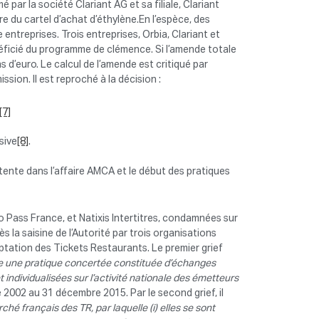
mé par la société Clariant AG et sa filiale, Clariant
re du cartel d’achat d’éthylène.En l’espèce, des
ntreprises. Trois entreprises, Orbia, Clariant et
néficié du programme de clémence. Si l’amende totale
ions d’euro. Le calcul de l’amende est critiqué par
sion. Il est reproché à la décision :
[7]
sive
[8]
.
ntente dans l’affaire AMCA et le début des pratiques
 Pass France, et Natixis Intertitres, condamnées sur
la saisine de l’Autorité par trois organisations
ceptation des Tickets Restaurants. Le premier grief
e une pratique concertée constituée d’échanges
 individualisées sur l’activité nationale des émetteurs
e 2002 au 31 décembre 2015. Par le second grief, il
ché français des TR, par laquelle (i) elles se sont