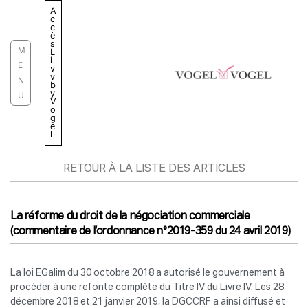
Aller
A
c
au
c
è
contenu
s
M
L
i
E
v
v
N
b
y
U
V
o
g
e
l
RETOUR À LA LISTE DES ARTICLES
La réforme du droit de la négociation commerciale
(commentaire de l’ordonnance n°2019-359 du 24 avril 2019)
La loi EGalim du 30 octobre 2018 a autorisé le gouvernement à
procéder à une refonte complète du Titre IV du Livre IV. Les 28
décembre 2018 et 21 janvier 2019, la DGCCRF a ainsi diffusé et