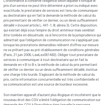
L’ordonnance a conservé l’exigence selon laquelle « lorsque le
prix d’un service ne peut être déterminé a priori ou indiqué avec
exactitude, le prestataire de services est tenu de communiquer
au destinataire qui en fait la demande la méthode de calcul du
prix permettant de vérifier ce dernier, ou un devis suffisamment
détaillé » (nouvel article L. 441-1, III, alinéa 3). Cette disposition,
qui existait déjà sous l’empire du droit antérieur mais semblait
être tombée en désuétude, va à l’encontre de la jurisprudence qui
admettait que l’obligation de communication ne s’appliquait pas
lorsque les prestations demandées relèvent d’offres sur mesure
ne se prêtant pas au pré-établissement de conditions générales
(Paris, 21 juin 2006, LawLex061482). Obliger tout prestataire de
services à communiquer à tout destinataire qui en fait la
demande en « B to B », la méthode de calcul du prix permettant
de vérifier ce dernier ou un devis suffisamment détaillé, institue
une charge très lourde. S’agissant de la méthode de calcul du
prix, cette information concurrentielle est très confidentielle et
sa communication est une source de lourdeur excessive.
Son maintien apparaît d’autant plus illogique et incohérent que le
nouveau droit des CGV a limité l’obligation de communication sur