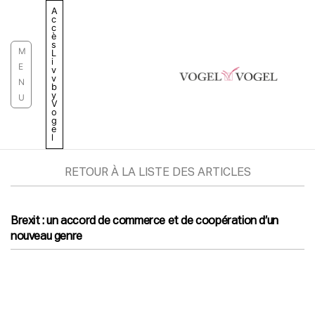
Aller
A
c
au
c
è
contenu
s
M
L
i
E
v
v
N
b
y
U
V
o
g
e
l
RETOUR À LA LISTE DES ARTICLES
Brexit : un accord de commerce et de coopération d’un
nouveau genre