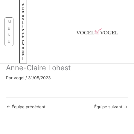
Aller
A
c
au
c
è
contenu
s
M
L
i
E
v
v
N
b
y
U
V
o
g
e
l
Anne-Claire Lohest
Par
vogel
/
31/05/2023
←
Équipe précédent
Équipe suivant
→