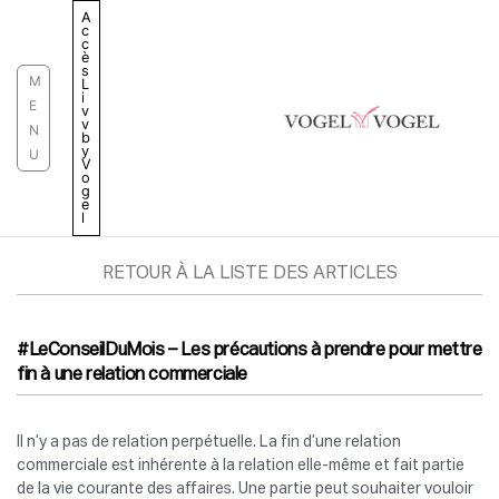
Aller
A
c
au
c
è
contenu
s
M
L
i
E
v
v
N
b
y
U
V
o
g
e
l
RETOUR À LA LISTE DES ARTICLES
#LeConseilDuMois – Les précautions à prendre pour mettre
fin à une relation commerciale
Il n’y a pas de relation perpétuelle. La fin d’une relation
commerciale est inhérente à la relation elle-même et fait partie
de la vie courante des affaires. Une partie peut souhaiter vouloir