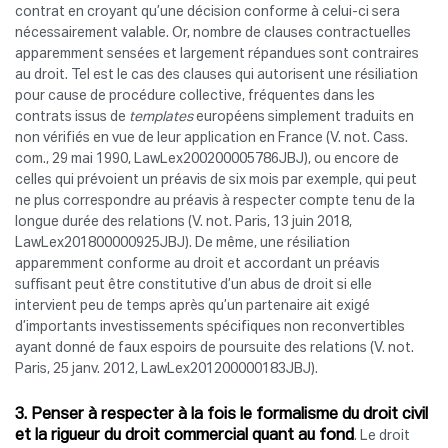
contrat en croyant qu’une décision conforme à celui-ci sera
nécessairement valable. Or, nombre de clauses contractuelles
apparemment sensées et largement répandues sont contraires
au droit. Tel est le cas des clauses qui autorisent une résiliation
pour cause de procédure collective, fréquentes dans les
contrats issus de
templates
européens simplement traduits en
non vérifiés en vue de leur application en France (V. not. Cass.
com., 29 mai 1990, LawLex200200005786JBJ), ou encore de
celles qui prévoient un préavis de six mois par exemple, qui peut
ne plus correspondre au préavis à respecter compte tenu de la
longue durée des relations (V. not. Paris, 13 juin 2018,
LawLex201800000925JBJ). De même, une résiliation
apparemment conforme au droit et accordant un préavis
suffisant peut être constitutive d’un abus de droit si elle
intervient peu de temps après qu’un partenaire ait exigé
d’importants investissements spécifiques non reconvertibles
ayant donné de faux espoirs de poursuite des relations (V. not.
Paris, 25 janv. 2012, LawLex201200000183JBJ).
3. Penser à respecter à la fois le formalisme du droit civil
et la rigueur du droit commercial quant au fond
. Le droit