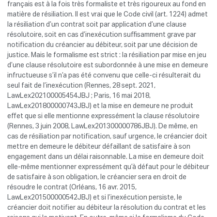
français est à la fois très formaliste et très rigoureux au fond en
matière de résiliation. Il est vrai que le Code civil (art. 1224) admet
la résiliation d’un contrat soit par application d’une clause
résolutoire, soit en cas d’inexécution suffisamment grave par
notification du créancier au débiteur, soit par une décision de
justice. Mais le formalisme est strict : la résiliation par mise en jeu
d’une clause résolutoire est subordonnée à une mise en demeure
infructueuse s’il n’a pas été convenu que celle-ci résulterait du
seul fait de l’inexécution (Rennes, 28 sept. 2021,
LawLex202100005454JBJ ; Paris, 16 mai 2018,
LawLex201800000743JBJ) et la mise en demeure ne produit
effet que si elle mentionne expressément la clause résolutoire
(Rennes, 3 juin 2008, LawLex201300000786JBJ). De même, en
cas de résiliation par notification, sauf urgence, le créancier doit
mettre en demeure le débiteur défaillant de satisfaire à son
engagement dans un délai raisonnable. La mise en demeure doit
elle-même mentionner expressément qu’à défaut pour le débiteur
de satisfaire à son obligation, le créancier sera en droit de
résoudre le contrat (Orléans, 16 avr. 2015,
LawLex201500000542JBJ) et si l’inexécution persiste, le
créancier doit notifier au débiteur la résolution du contrat et les