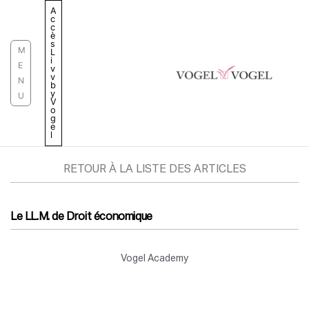
Aller
A
c
au
c
è
contenu
s
M
L
i
E
v
v
N
b
y
U
V
o
g
e
l
RETOUR À LA LISTE DES ARTICLES
Le LL.M. de Droit économique
Vogel Academy