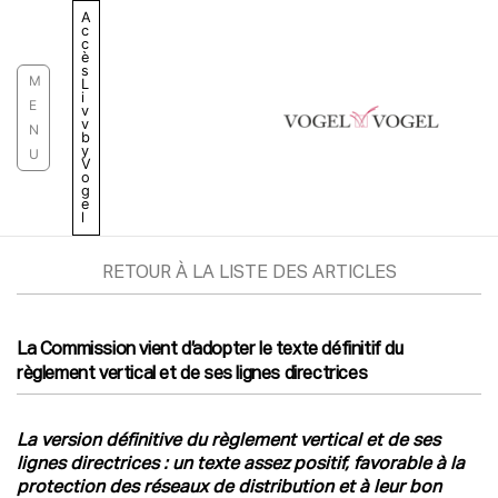
Aller
A
c
au
c
è
contenu
s
M
L
i
E
v
v
N
b
y
U
V
o
g
e
l
RETOUR À LA LISTE DES ARTICLES
La Commission vient d’adopter le texte définitif du
règlement vertical et de ses lignes directrices
La version définitive du règlement vertical et de ses
lignes directrices : un texte assez positif, favorable à la
protection des réseaux de distribution et à leur bon