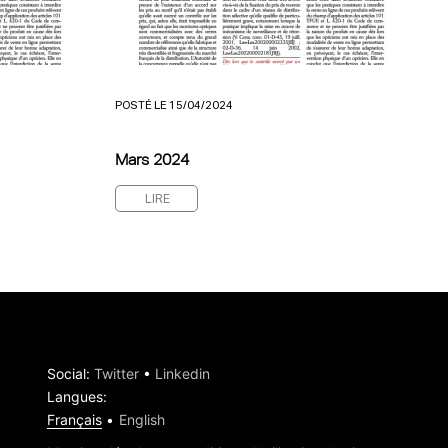
POSTÉ LE 15/04/2024
Mars 2024
LIRE
Social
:
Twitter
•
Linkedin
Langues
:
Français
English