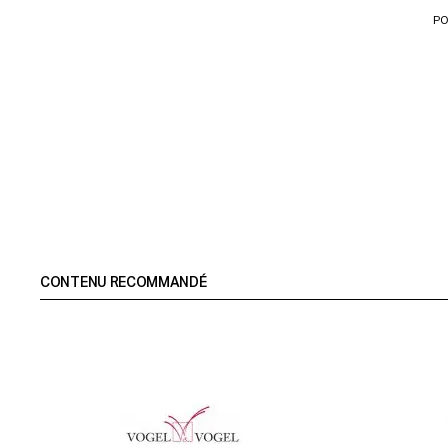
PO
CONTENU RECOMMANDÉ