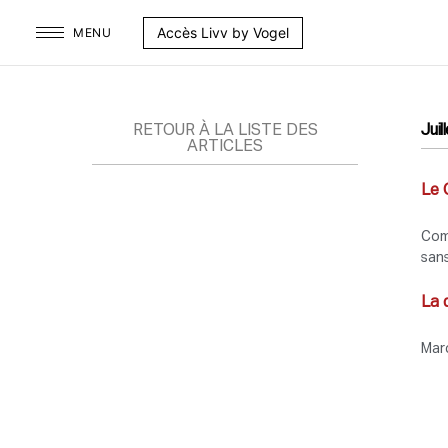
Aller
Accès Livv by Vogel
MENU
au
contenu
RETOUR À LA LISTE DES
Juil
ARTICLES
Le 
Comm
sans
La 
Mar