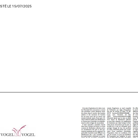
STÉ LE 15/07/2025