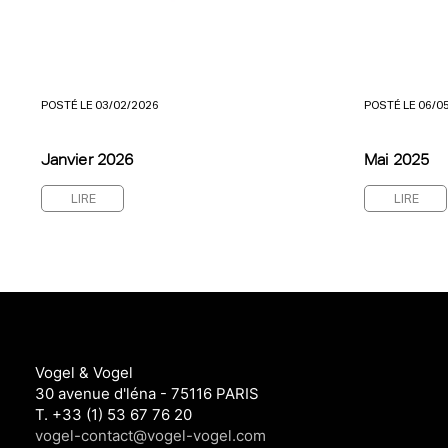
POSTÉ LE 03/02/2026
POSTÉ LE 06/0
Janvier 2026
Mai 2025
LIRE
LIRE
Vogel & Vogel
30 avenue d'léna - 75116 PARIS
T. +33 (1) 53 67 76 20
vogel-contact@vogel-vogel.com