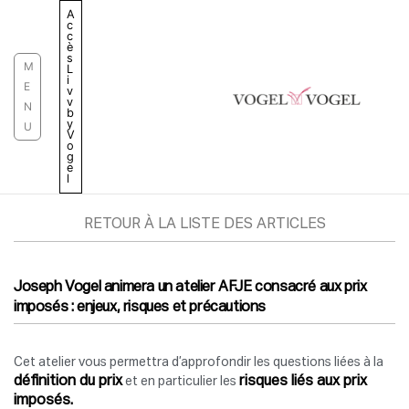
Aller
A
c
au
c
è
contenu
s
M
L
i
E
v
v
N
b
y
U
V
o
g
e
l
RETOUR À LA LISTE DES ARTICLES
Joseph Vogel animera un atelier AFJE consacré aux prix
imposés : enjeux, risques et précautions
Cet atelier vous permettra d’approfondir les questions liées à la
définition du prix
risques liés aux prix
et en particulier les
imposés.