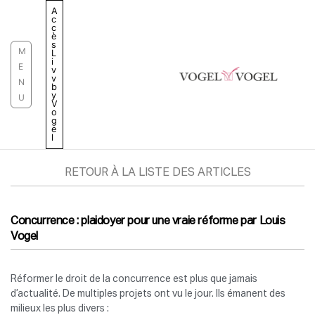
Aller
A
c
au
c
è
contenu
s
M
L
i
E
v
v
N
b
y
U
V
o
g
e
l
RETOUR À LA LISTE DES ARTICLES
Concurrence : plaidoyer pour une vraie réforme par Louis
Vogel
Réformer le droit de la concurrence est plus que jamais
d’actualité. De multiples projets ont vu le jour. Ils émanent des
milieux les plus divers :