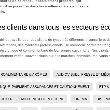
enaires de ce réseau, spécialement préparés, qui
ront se présenter dans les meilleurs délais en cas de
in.
s clients dans tous les secteurs 
binet travaille pour des clients de types très différents. Il conseille e
nistrations, des syndicats professionnels. De nombreux confrères fran
rtise unique et complémentaire de leur propre savoir-faire. Nos clien
êmement variés, souvent situés sur des marchés innovants, mouvants o
ROALIMENTAIRE & ARÔMES
AUDIOVISUEL, PRESSE ET MÉD
NQUE, PAIEMENT, ASSURANCES ET CAUTIONNEMENT
BTP &
JOUTERIE, JOAILLERIE & HORLOGERIE
CINÉMA
DISTRI