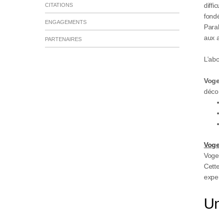
diffi
CITATIONS
fondé
ENGAGEMENTS
Paral
aux 
PARTENAIRES
L’ab
Voge
déco
Voge
Vogel
Cette
expe
Un