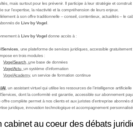
cultés, mais surtout pour les prévenir. Il participe à leur stratégie et constr
e sur l’expertise, la réactivité et la compréhension de leurs enjeux.
lèlement à son offre traditionnelle – conseil, contentieux, actualités – le 
abonnés de
Livv by Vogel
.
onnement à
Livv by Vogel
donne accès à :
lServices
, une plateforme de services juridiques, accessible gratuitement 
mpose en trois modules :
VogelSearch
, u
ne base de données
VogelActu
,
un système d’information
VogelAcademy,
un service de formation continue
lAI
, un assistant virtuel qui utilise les ressources de l’intelligence artificie
Services, dont la conformité est garantie, accessible sur abonnement pay
 offre complète permet à nos clients et aux juristes d’entreprise abonnés de b
rtise juridique, innovation technologique et accompagnement personnalisé
 cabinet au coeur des débats juridi