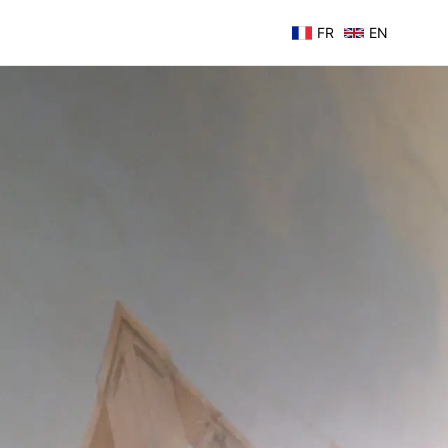
FR
EN