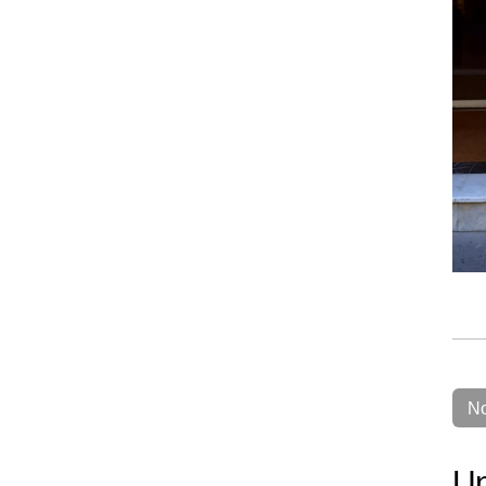
No
Un