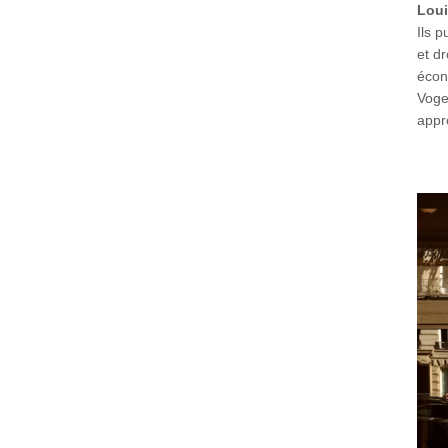
Loui
Ils p
et d
écon
Vogel
appr