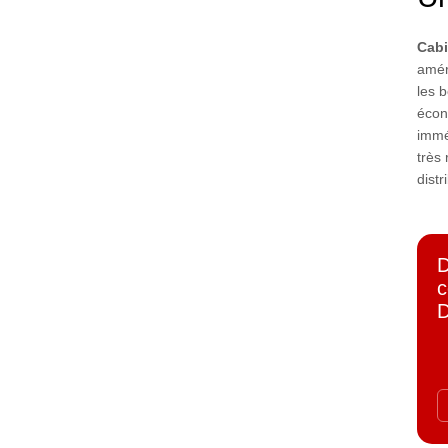
Cabi
amér
les b
écon
immé
très 
distr
D
c
D