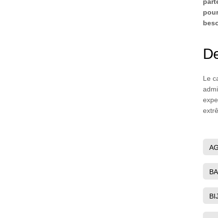
part
pour
beso
De
Le ca
admi
expe
extr
AG
BA
BI