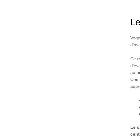
Le
Voge
d’avo
Ce r
d’év
auto
Comm
aupr
Le c
cent