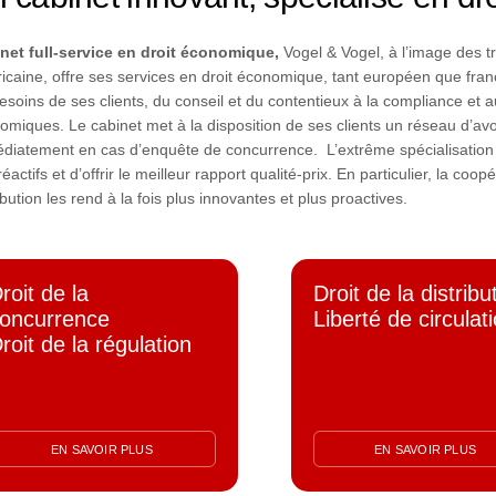
net full-service en droit économique,
Vogel & Vogel, à l’image des 
icaine, offre ses services en droit économique, tant européen que fra
esoins de ses clients, du conseil et du contentieux à la compliance et a
omiques. Le cabinet met à la disposition de ses clients un réseau d’avoca
diatement en cas d’enquête de concurrence. L’extrême spécialisation de
réactifs et d’offrir le meilleur rapport qualité-prix. En particulier, la c
ibution les rend à la fois plus innovantes et plus proactives.
roit de la
Droit de la distribu
oncurrence
Liberté de circulat
roit de la régulation
EN SAVOIR PLUS
EN SAVOIR PLUS