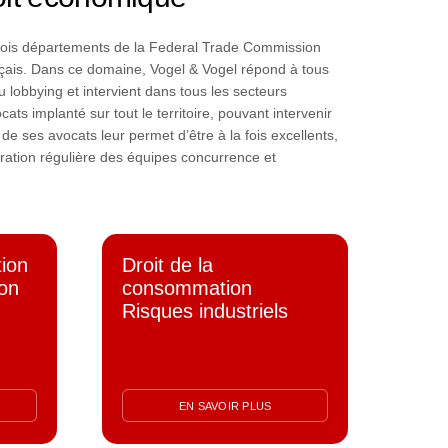
trois départements de la Federal Trade Commission
nçais. Dans ce domaine, Vogel & Vogel répond à tous
u lobbying et intervient dans tous les secteurs
ts implanté sur tout le territoire, pouvant intervenir
 ses avocats leur permet d’être à la fois excellents,
oopération régulière des équipes concurrence et
tion
Droit de la
ion
consommation
Risques industriels
EN SAVOIR PLUS